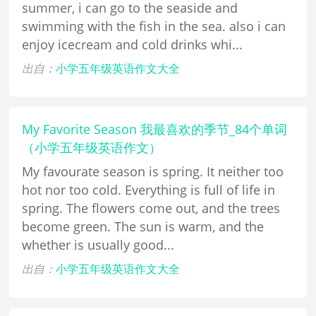
summer, i can go to the seaside and
swimming with the fish in the sea. also i can
enjoy icecream and cold drinks whi...
出自：
小学五年级英语作文大全
My Favorite Season 我最喜欢的季节_84个单词
（小学五年级英语作文）
My favourate season is spring. It neither too
hot nor too cold. Everything is full of life in
spring. The flowers come out, and the trees
become green. The sun is warm, and the
whether is usually good...
出自：
小学五年级英语作文大全