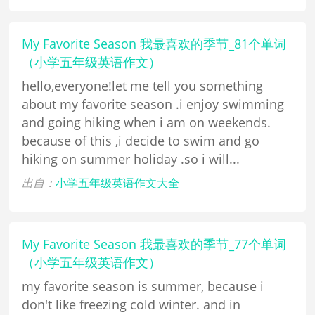
My Favorite Season 我最喜欢的季节_81个单词
（小学五年级英语作文）
hello,everyone!let me tell you something
about my favorite season .i enjoy swimming
and going hiking when i am on weekends.
because of this ,i decide to swim and go
hiking on summer holiday .so i will...
出自：
小学五年级英语作文大全
My Favorite Season 我最喜欢的季节_77个单词
（小学五年级英语作文）
my favorite season is summer, because i
don't like freezing cold winter. and in